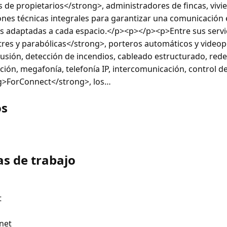
de propietarios</strong>, administradores de fincas, vivi
ones técnicas integrales para garantizar una comunicación 
les adaptadas a cada espacio.</p><p></p><p>Entre sus servic
res y parabólicas</strong>, porteros automáticos y video
usión, detección de incendios, cableado estructurado, redes 
ión, megafonía, telefonía IP, intercomunicación, control de
ng>ForConnect</strong>, los…
os
as de trabajo
t
net