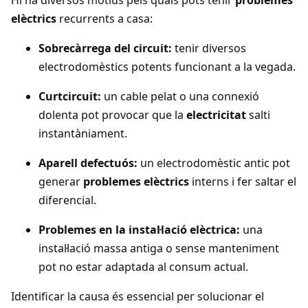
Hi ha diversos motius pels quals pots tenir
problemes
elèctrics
recurrents a casa:
Sobrecàrrega del circuit:
tenir diversos
electrodomèstics potents funcionant a la vegada.
Curtcircuit:
un cable pelat o una connexió
dolenta pot provocar que la
electricitat
salti
instantàniament.
Aparell defectuós:
un electrodomèstic antic pot
generar
problemes elèctrics
interns i fer saltar el
diferencial.
Problemes en la instal·lació elèctrica:
una
instal·lació massa antiga o sense manteniment
pot no estar adaptada al consum actual.
Identificar la causa és essencial per solucionar el