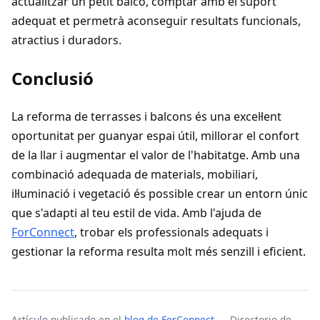
actualitzar un petit balcó, comptar amb el suport
adequat et permetrà aconseguir resultats funcionals,
atractius i duradors.
Conclusió
La reforma de terrasses i balcons és una excel·lent
oportunitat per guanyar espai útil, millorar el confort
de la llar i augmentar el valor de l'habitatge. Amb una
combinació adequada de materials, mobiliari,
il·luminació i vegetació és possible crear un entorn únic
que s'adapti al teu estil de vida. Amb l'ajuda de
ForConnect
, trobar els professionals adequats i
gestionar la reforma resulta molt més senzill i eficient.
Artículo publicado en el
blog de ForConnect
— Directorio de