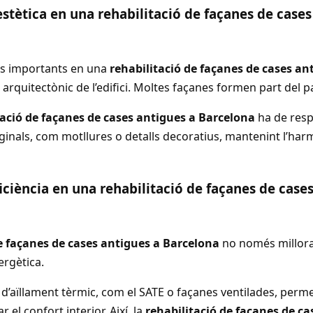
estètica en una rehabilitació de façanes de cases
és importants en una
rehabilitació de façanes de cases an
 arquitectònic de l’edifici. Moltes façanes formen part del pa
tació de façanes de cases antigues a Barcelona
ha de resp
iginals, com motllures o detalls decoratius, mantenint l’ha
ficiència en una rehabilitació de façanes de case
e façanes de cases antigues a Barcelona
no només millora 
ergètica.
d’aïllament tèrmic, com el SATE o façanes ventilades, perm
 el confort interior. Així, la
rehabilitació de façanes de ca