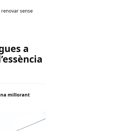
m renovar sense
igues a
’essència
ona millorant