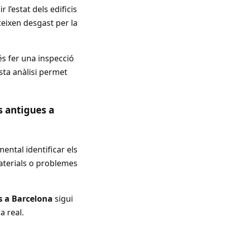
 l’estat dels edificis
teixen desgast per la
s fer una inspecció
ta anàlisi permet
s antigues a
mental identificar els
materials o problemes
s a Barcelona
sigui
a real.