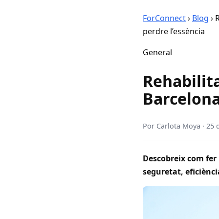
ForConnect
›
Blog
›
R
perdre l’essència
General
Rehabilit
Barcelona
Por
Carlota Moya
·
25 
Descobreix com fer 
seguretat, eficiència