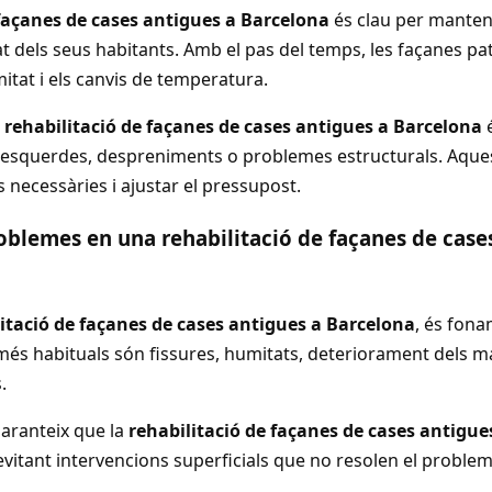
 façanes de cases antigues a Barcelona
és clau per mantenir
at dels seus habitants. Amb el pas del temps, les façanes pa
itat i els canvis de temperatura.
a
rehabilitació de façanes de cases antigues a Barcelona
é
r esquerdes, despreniments o problemes estructurals. Aques
s necessàries i ajustar el pressupost.
blemes en una rehabilitació de façanes de case
itació de façanes de cases antigues a Barcelona
, és fona
 més habituals són fissures, humitats, deteriorament dels 
.
aranteix que la
rehabilitació de façanes de cases antigue
evitant intervencions superficials que no resolen el problem