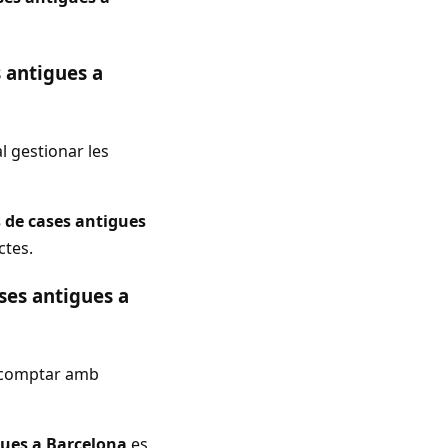
 antigues a
al gestionar les
s de cases antigues
ctes.
ses antigues a
comptar amb
gues a Barcelona
es