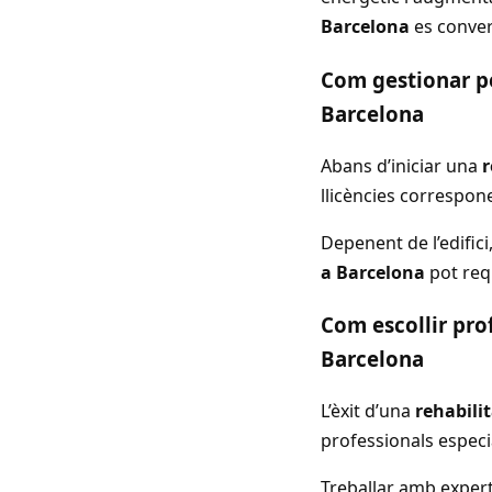
Barcelona
es convert
Com gestionar pe
Barcelona
Abans d’iniciar una
r
llicències correspon
Depenent de l’edifici
a Barcelona
pot requ
Com escollir pro
Barcelona
L’èxit d’una
rehabili
professionals especia
Treballar amb expert