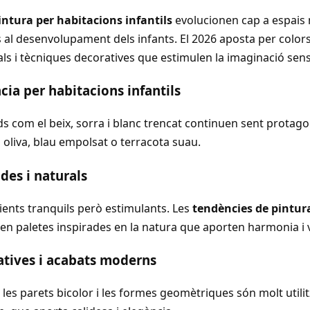
intura per habitacions infantils
evolucionen cap a espais 
s al desenvolupament dels infants. El 2026 aposta per color
s i tècniques decoratives que estimulen la imaginació sense
cia per habitacions infantils
ids com el beix, sorra i blanc trencat continuen sent protag
oliva, blau empolsat o terracota suau.
des i naturals
ients tranquils però estimulants. Les
tendències de pintur
en paletes inspirades en la natura que aporten harmonia i ve
atives i acabats moderns
 les parets bicolor i les formes geomètriques són molt util