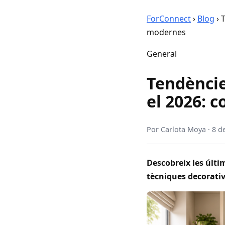
ForConnect
›
Blog
›
T
modernes
General
Tendèncie
el 2026: c
Por
Carlota Moya
·
8 d
Descobreix les últi
tècniques decorative