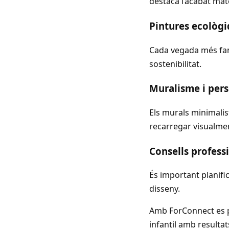
destaca l’acabat mate
Pintures ecològi
Cada vegada més famí
sostenibilitat.
Muralisme i pers
Els murals minimali
recarregar visualmen
Consells profess
És important planific
disseny.
Amb ForConnect es p
infantil amb resultats