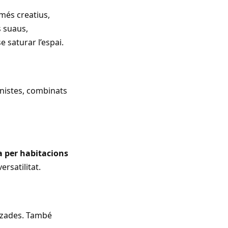
més creatius,
s suaus,
 saturar l’espai.
onistes, combinats
a per habitacions
rsatilitat.
itzades. També