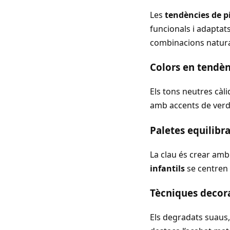
Les
tendències de p
funcionals i adaptat
combinacions natural
Colors en tendèn
Els tons neutres càl
amb accents de verd 
Paletes equilibra
La clau és crear amb
infantils
se centren 
Tècniques decor
Els degradats suaus,