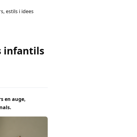
, estils i idees
 infantils
rs en auge,
nals.