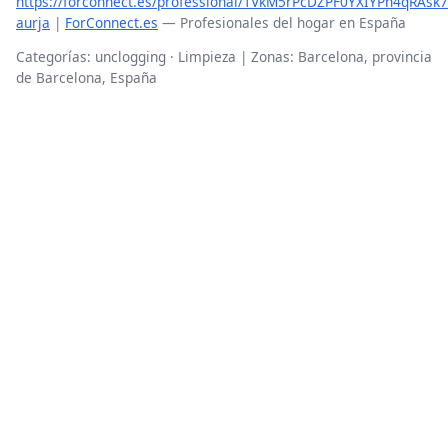
https://forconnect.es/professional/1VkM5rPcDZPF0YXIYPn4qRAsk7
aurja
|
ForConnect.es
— Profesionales del hogar en España
Categorías: unclogging · Limpieza | Zonas: Barcelona, provincia
de Barcelona, España