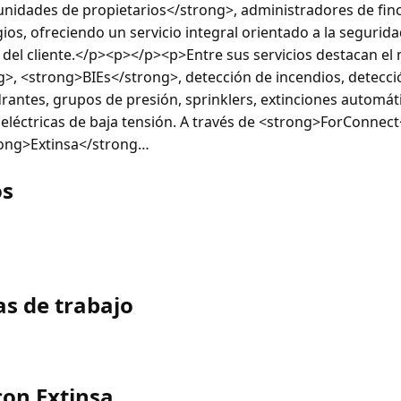
idades de propietarios</strong>, administradores de finca
gios, ofreciendo un servicio integral orientado a la segurid
d del cliente.</p><p></p><p>Entre sus servicios destacan e
g>, <strong>BIEs</strong>, detección de incendios, detecc
rantes, grupos de presión, sprinklers, extinciones automáti
 eléctricas de baja tensión. A través de <strong>ForConnect
rong>Extinsa</strong…
os
as de trabajo
on Extinsa