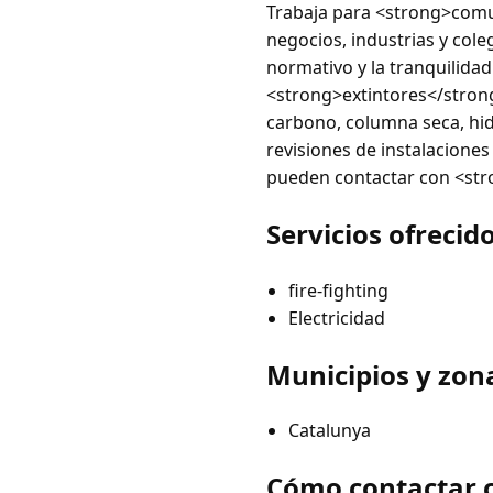
Trabaja para <strong>comun
negocios, industrias y cole
normativo y la tranquilida
<strong>extintores</stron
carbono, columna seca, hid
revisiones de instalaciones
pueden contactar con <st
Servicios ofrecid
fire-fighting
Electricidad
Municipios y zon
Catalunya
Cómo contactar c