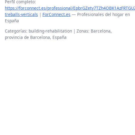
Perfil completo:
https://forconnect.es/professional/EpbrGZety7TZh4OBK1AzFRTGUZ
treballs-verticals
|
ForConnect.es
— Profesionales del hogar en
España
Categorías: building-rehabilitation | Zonas: Barcelona,
provincia de Barcelona, España