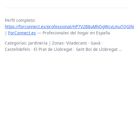
Perfil completo:
https://forconnect.es/professional/HP7V2B8uMhOgWcvLmuTQGlNi
|
ForConnect.es
— Profesionales del hogar en España
Categorías: Jardinería | Zonas: Viladecans · Gavà ·
Castelldefels · El Prat de Llobregat · Sant Boi de Llobregat …