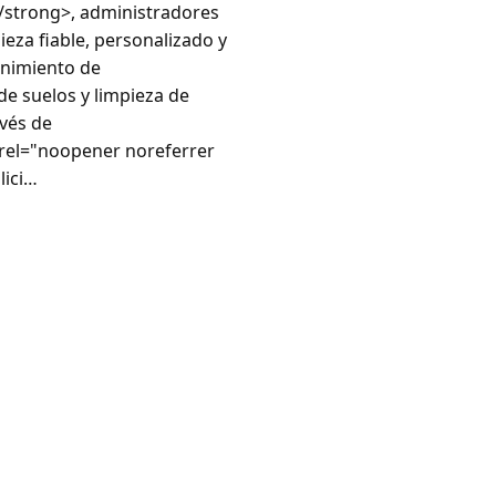
/strong>, administradores
ieza fiable, personalizado y
enimiento de
 de suelos y limpieza de
avés de
 rel="noopener noreferrer
lici…