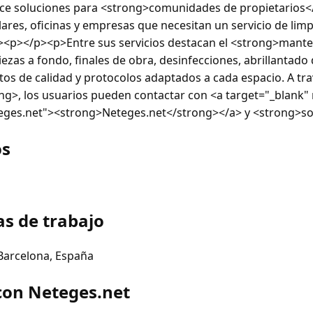
ece soluciones para <strong>comunidades de propietarios<
ulares, oficinas y empresas que necesitan un servicio de limp
p><p></p><p>Entre sus servicios destacan el <strong>mant
iezas a fondo, finales de obra, desinfecciones, abrillantado
ctos de calidad y protocolos adaptados a cada espacio. A tr
g>, los usuarios pueden contactar con <a target="_blank"
teges.net"><strong>Neteges.net</strong></a> y <strong>so
os
as de trabajo
 Barcelona, España
con Neteges.net