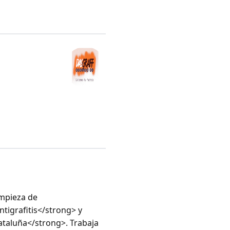
mpieza de
tigrafitis</strong> y
ataluña</strong>. Trabaja