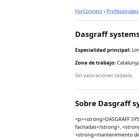
ForConnect
›
Profesionales
Dasgraff system
Especialidad principal:
Li
Zona de trabajo:
Cataluny
Sin valoraciones todavía
Sobre Dasgraff s
<p><strong>DASGRAFF SYST
fachadas</strong>, <strong
<strong>mantenimiento de 