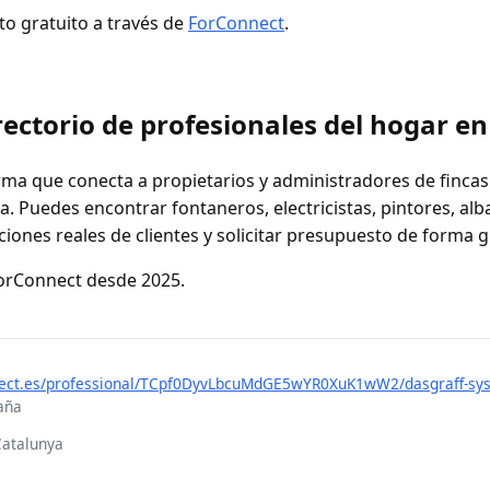
to gratuito a través de
ForConnect
.
ectorio de profesionales del hogar e
ma que conecta a propietarios y administradores de fincas
. Puedes encontrar fontaneros, electricistas, pintores, alb
ciones reales de clientes y solicitar presupuesto de forma g
ForConnect desde 2025.
nnect.es/professional/TCpf0DyvLbcuMdGE5wYR0XuK1wW2/dasgraff-sy
aña
Catalunya