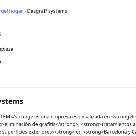
 del hogar
›
Dasgraff systems
s
mpieza
a
ystems
EM</strong> es una empresa especializada en <strong>li
>eliminación de grafitis</strong>, <strong>tratamientos an
superficies exteriores</strong> en <strong>Barcelona y C