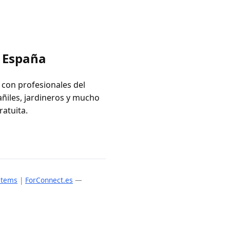
n España
 con profesionales del
añiles, jardineros y mucho
ratuita.
stems
|
ForConnect.es
—