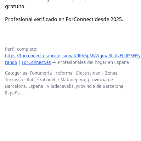
gratuita.
Profesional verificado en ForConnect desde 2025.
Perfil completo:
https://forconnect.es/professional/dKA6pMvWgma5LfAzELdlS3HSy
rando
|
ForConnect.es
— Profesionales del hogar en España
Categorías: Fontanería · reforms · Electricidad | Zonas:
Terrassa · Rubí · Sabadell · Matadepera, provincia de
Barcelona, España · Viladecavalls, provincia de Barcelona,
España …