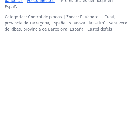
banderas
|
ForConnect.es
— Profesionales del hogar en
España
Categorías: Control de plagas | Zonas: El Vendrell · Cunit,
provincia de Tarragona, España · Vilanova i la Geltrú · Sant Pere
de Ribes, provincia de Barcelona, España · Castelldefels …