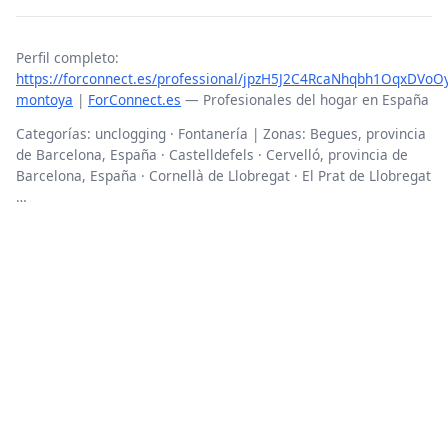
Perfil completo:
https://forconnect.es/professional/jpzH5J2C4RcaNhqbh1OqxDVoO
montoya
|
ForConnect.es
— Profesionales del hogar en España
Categorías: unclogging · Fontanería | Zonas: Begues, provincia
de Barcelona, España · Castelldefels · Cervelló, provincia de
Barcelona, España · Cornellà de Llobregat · El Prat de Llobregat
…