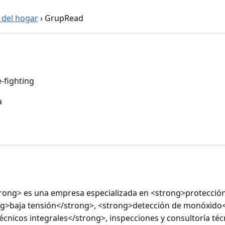
 del hogar
›
GrupRead
e-fighting
a
ong> es una empresa especializada en <strong>protección
ng>baja tensión</strong>, <strong>detección de monóxido
nicos integrales</strong>, inspecciones y consultoría téc