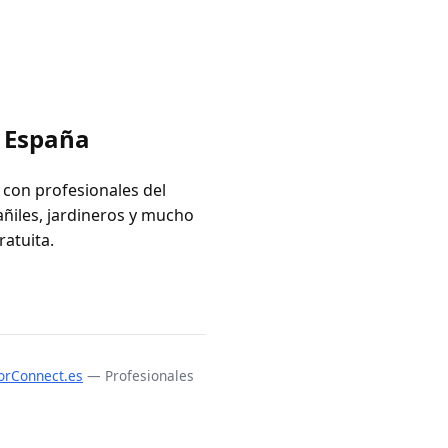
n España
 con profesionales del
añiles, jardineros y mucho
ratuita.
orConnect.es
— Profesionales