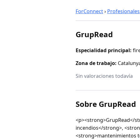
ForConnect
›
Profesionales
GrupRead
Especialidad principal:
fir
Zona de trabajo:
Cataluny
Sin valoraciones todavía
Sobre GrupRead
<p><strong>GrupRead</str
incendios</strong>, <stro
<strong>mantenimientos téc