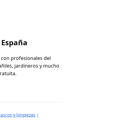
n España
 con profesionales del
añiles, jardineros y mucho
ratuita.
ascos-y-limpiezas
|