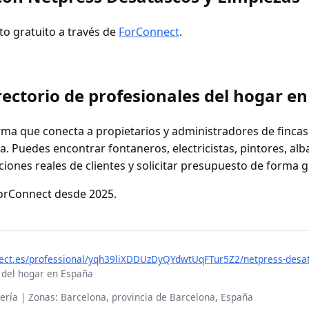
to gratuito a través de
ForConnect
.
ectorio de profesionales del hogar e
ma que conecta a propietarios y administradores de fincas
. Puedes encontrar fontaneros, electricistas, pintores, alb
ciones reales de clientes y solicitar presupuesto de forma g
ForConnect desde 2025.
nect.es/professional/yqh39liXDDUzDyQYdwtUqFTur5Z2/netpress-desat
 del hogar en España
nería | Zonas: Barcelona, provincia de Barcelona, España