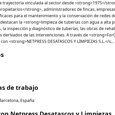
 trayectoria vinculada al sector desde <strong>1975</stron
pietarios</strong>, administradores de fincas, empresas, 
ficaces para el mantenimiento y la conservación de redes
 destacan la <strong>limpieza de tuberías con agua a alta p
la inspección y diagnóstico de tuberías, las obras de rehabi
s derivados de las intervenciones. A través de <strong>For
r con <strong>NETPRESS DESATASCOS Y LIMPIEZAS S.L.</s…
os
as de trabajo
 Barcelona, España
on Netpress Desatascos y Limpiezas